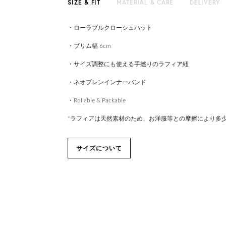
SIZE & FIT
MATERIAL & CARE
DELIVERY
・ローラブルクローシュハット
・ブリム幅 6cm
・サイズ調整にも使える手撚りのラフィア紐
・ネオプレンインナーバンド
・Rollable & Packable
*ラフィアは天然素材のため、お洋服等との摩擦により多
サイズについて