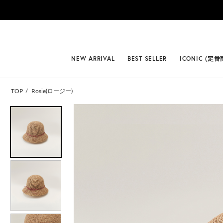
#BEST
NEW ARRIVAL
BEST SELLER
ICONIC (定番
TOP
Rosie(ロージー)