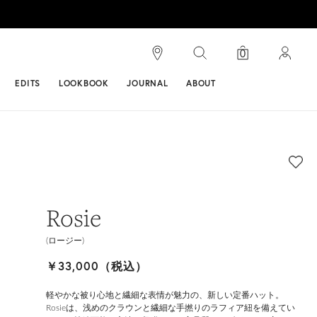
検索
0
ンス
EDITS
LOOKBOOK
JOURNAL
ABOUT
Rosie
(ロージー)
￥33,000（税込）
軽やかな被り心地と繊細な表情が魅力の、新しい定番ハット。
Rosieは、浅めのクラウンと繊細な手撚りのラフィア紐を備えてい