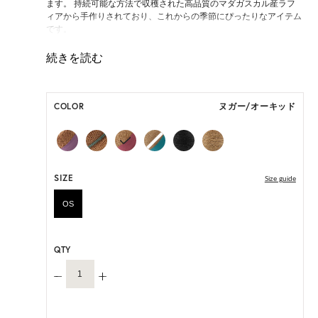
ます。 持続可能な方法で収穫された高品質のマダガスカル産ラフ
ィアから手作りされており、これからの季節にぴったりなアイテム
です。
ONE SIZE展開の商品:ONE SIZE 57.5cm
M, L 展開の商品:M 57.5cm, L 59.5cm
*天然素材を用いたハンドメイドのため、サイズ・色には個体差が
COLOR
ヌガー/オーキッド
ございます。
HAT BOX(有償 GIFT BOX）対象商品
SIZE
Size guide
OS
QTY