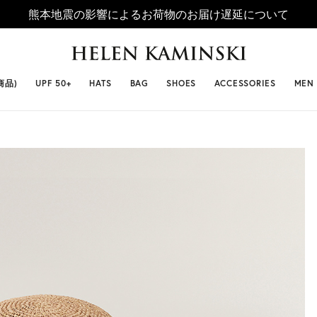
熊本地震の影響によるお荷物のお届け遅延について
 SELLERS
#ビベット
#キャップ
#ビアンカ
#プロヴァ
商品)
UPF 50+
HATS
BAG
SHOES
ACCESSORIES
MEN