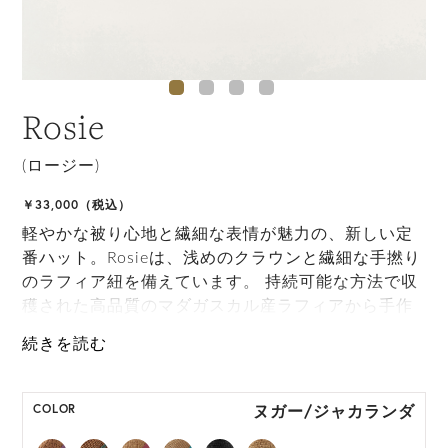
Rosie
(ロージー)
￥33,000（税込）
軽やかな被り心地と繊細な表情が魅力の、新しい定
番ハット。Rosieは、浅めのクラウンと繊細な手撚り
のラフィア紐を備えています。 持続可能な方法で収
穫された高品質のマダガスカル産ラフィアから手作
りされており、これからの季節にぴったりなアイテ
ムです。
ONE SIZE展開の商品:ONE SIZE 57.5cm
ヌガー/ジャカランダ
COLOR
M, L 展開の商品:M 57.5cm, L 59.5cm