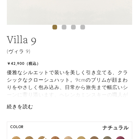
Villa 9
(ヴィラ 9)
￥42,900（税込）
優雅なシルエットで装いを美しく引き立てる、クラ
シックなクローシュハット。9cmのブリムが顔まわ
りをやさしく包み込み、日常から旅先まで幅広いシ
ーンに寄り添います。ヘレンカミンスキーの職人が
ひとつひとつ手しごとで編み上げたVilla 9は、高度
なクラフトマンシップによる美しいフォルムと、肩
の力を抜いたエフォートレスなスタイルを叶える一
品です。丸めて持ち運びが可能なため、旅行にも最
ナチュラル
COLOR
適です。