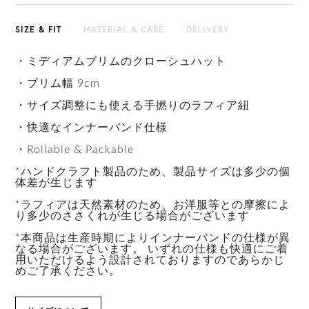
SIZE & FIT
MATERIAL & CARE
DELIVERY
・ミディアムブリムのクローシュハット
・ブリム幅 9cm
・サイズ調整にも使える手撚りのラフィア紐
・快適なインナーバンド仕様
・Rollable & Packable
*ハンドクラフト製品のため、製品サイズは多少の個
体差が生じます
*ラフィアは天然素材のため、お洋服等との摩擦によ
り多少のささくれが生じる場合がございます
*本商品は生産時期によりインナーバンドの仕様が異
なる場合がございます。 いずれの仕様も快適にご着
用いただけるよう設計されておりますのであらかじ
めご了承ください。