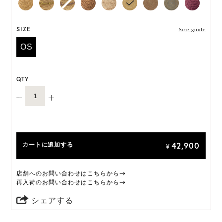
*本商品は生産時期によりインナーバンドの仕様が異
なる場合がございます。
SIZE
Size guide
いずれの仕様も快適にご着用いただけるよう設計さ
OS
れておりますので、あらかじめご了承ください。
ONE SIZE展開の商品:ONE SIZE 57.5cm
QTY
M, L 展開の商品:M 57.5cm, L 59.5cm
*天然素材を用いたハンドメイドのため、サイズ・色
には個体差がございます。
HAT BOX に収納できない商品です。
42,900
カートに追加する
¥
店舗へのお問い合わせはこちらから→
再入荷のお問い合わせはこちらから→
シェアする