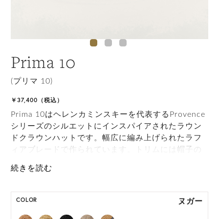
Prima 10
(プリマ 10)
￥37,400（税込）
Prima 10はヘレンカミンスキーを代表するProvence
シリーズのシルエットにインスパイアされたラウン
ドクラウンハットです。幅広に編み上げられたラフ
ィアブレードで作られています。トリムには帽子の
サイズを調整するためにも使用できる手撚りのラフ
ィアストリングが施されています。ブリムは上にタ
ーンナップして軽快な印象に、下げて目深な印象に
したりと、お好みに合わせてスタイリングが可能で
ヌガー
COLOR
す。