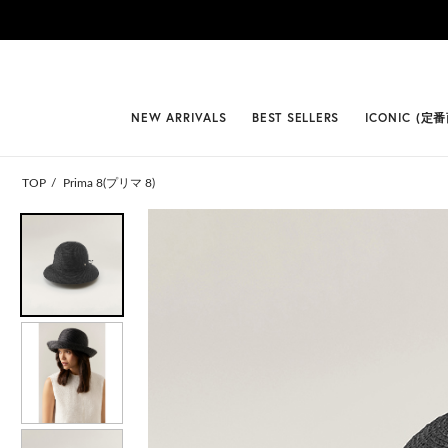
#BEST
NEW ARRIVALS
BEST SELLERS
ICONIC (定
TOP
Prima 8(プリマ 8)