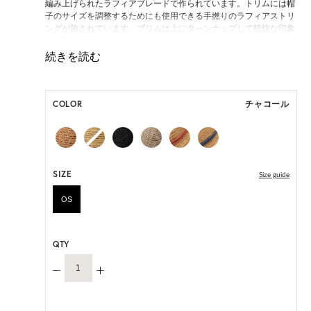
編み上げられたラフィアブレードで作られています。トリムには帽
子のサイズを調整するためにも使用できる手撚りのラフィアストリ
ングが施されています。ブリムは上にターンナップして軽快な印象
に、下げて目深な印象にしたりと、お好みに合わせてスタイリング
が可能です。
ONE SIZE展開の商品:ONE SIZE 57.5cm
M, L 展開の商品:M 57.5cm, L 59.5cm
COLOR
チャコール
*天然素材を用いたハンドメイドのため、サイズ・色には個体差が
ございます。
HAT BOX(有償 GIFT BOX）対象商品
SIZE
Size guide
OS
QTY