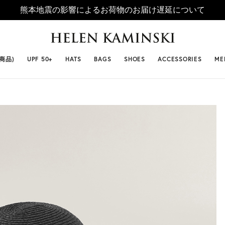
熊本地震の影響によるお荷物のお届け遅延について
 SELLERS
#ビベット
#キャップ
#ビアンカ
#プロヴァ
番商品)
UPF 50+
HATS
BAGS
SHOES
ACCESSORIES
ME