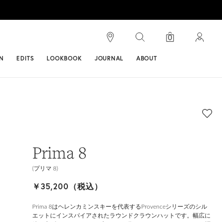
検索
0
ンス
N
EDITS
LOOKBOOK
JOURNAL
ABOUT
Prima 8
(プリマ 8)
￥35,200（税込）
Prima 8はヘレンカミンスキーを代表するProvenceシリーズのシル
エットにインスパイアされたラウンドクラウンハットです。幅広に