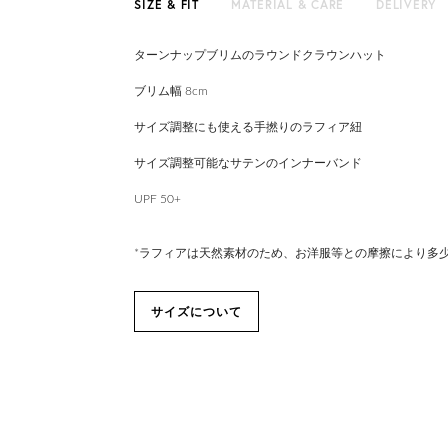
SIZE & FIT
MATERIAL & CARE
DELIVERY
ターンナップブリムのラウンドクラウンハット
ブリム幅 8cm
サイズ調整にも使える手撚りのラフィア紐
サイズ調整可能なサテンのインナーバンド
UPF 50+
*ラフィアは天然素材のため、お洋服等との摩擦により多
サイズについて