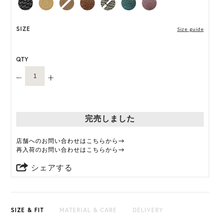
ONE SIZE展開の商品:ONE SIZE 59.5cm
*天然素材を用いたハンドメイドのため、サイズ・色
SIZE
Size guide
には個体差がございます。
QTY
HAT BOX(有償 GIFT BOX）対象商品
完売しました
店舗へのお問い合わせはこちらから→
再入荷のお問い合わせはこちらから→
シェアする
SIZE & FIT
MATERIAL & CARE
DELIVERY