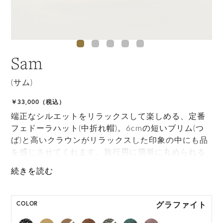
Sam
(サム)
￥33,000（税込）
端正なシルエットをリラックスして楽しめる、定番
フェドーラハット(中折れ帽)。6cmの短いブリム(つ
ば)と高いクラウンがリラックスした印象の中にも品
を感じさせてくれます。旅行用に簡単に丸められる
ようにデザインされており、実用性に富んだアイテ
ムです。
M, L, XL展開の商品:M 57.5cm, L59.5cm, XL
グラファイト
COLOR
61.5cm