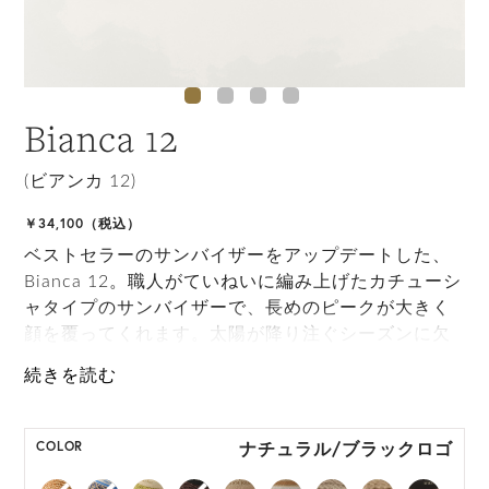
Bianca 12
(ビアンカ 12)
￥34,100（税込）
ベストセラーのサンバイザーをアップデートした、
Bianca 12。職人がていねいに編み上げたカチューシ
ャタイプのサンバイザーで、長めのピークが大きく
顔を覆ってくれます。太陽が降り注ぐシーズンに欠
かせないアイテムになるでしょう。
ONE SIZE展開の商品:ONE SIZE 57.5cm
M, L 展開の商品:M 57.5cm, L 59.5cm
ナチュラル/ブラックロゴ
COLOR