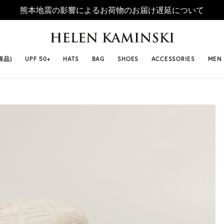
熊本地震の影響によるお荷物のお届け遅延について
 SELLERS
#ビベット
#キャップ
#ビアンカ
#プロヴァ
商品)
UPF 50+
HATS
BAG
SHOES
ACCESSORIES
MEN