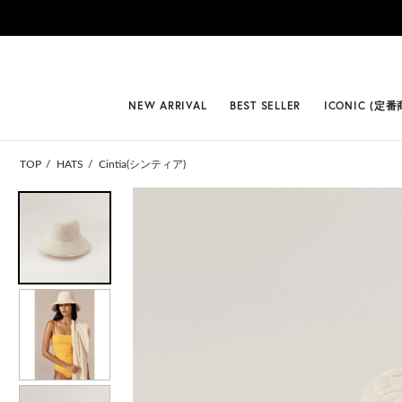
#BEST
NEW ARRIVAL
BEST SELLER
ICONIC (定番
TOP
HATS
Cintia(シンティア)