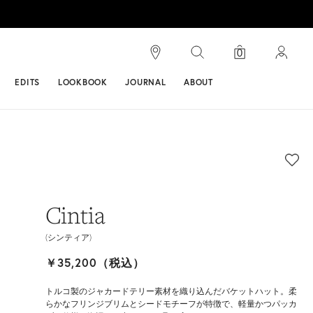
検索
0
ンス
EDITS
LOOKBOOK
JOURNAL
ABOUT
Cintia
(シンティア)
￥35,200（税込）
トルコ製のジャカードテリー素材を織り込んだバケットハット。柔
らかなフリンジブリムとシードモチーフが特徴で、軽量かつパッカ