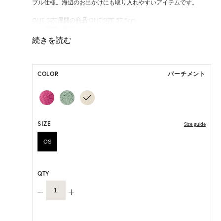
ブル仕様。海辺のお出かけにも取り入れやすいアイテムです。
ONE SIZE展開の商品:ONE SIZE 57.5cm
M, L 展開の商品:M 57.5cm, L 59.5cm
*ハンドメイド製品のサイズには微小の個体差がございます。
HAT BOX(有償 GIFT BOX）対象商品
COLOR
パーチメント
SIZE
Size guide
OS
QTY