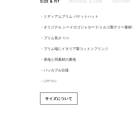
SIZE & FIT
MATERIAL & CARE
DELIVERY
・ミディアムブリム バケットハット
・オリジナル シードロゴジャカード(トルコ製テリー素材)
・ブリム長さ:9cm
・ブリム端にイタリア製コットンフリンジ
・表地と同素材の裏地
・パッカブル仕様
・UPF50+
サイズについて