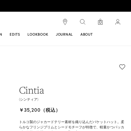
検索
0
ンス
N
EDITS
LOOKBOOK
JOURNAL
ABOUT
Cintia
(シンティア)
￥35,200（税込）
トルコ製のジャカードテリー素材を織り込んだバケットハット。柔
らかなフリンジブリムとシードモチーフが特徴で、軽量かつパッカ