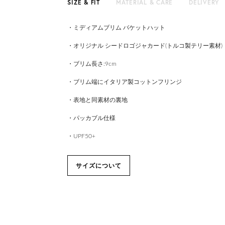
SIZE & FIT
MATERIAL & CARE
DELIVERY
・ミディアムブリム バケットハット
・オリジナル シードロゴジャカード(トルコ製テリー素材)
・ブリム長さ:9cm
・ブリム端にイタリア製コットンフリンジ
・表地と同素材の裏地
・パッカブル仕様
・UPF50+
サイズについて