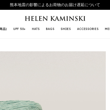
熊本地震の影響によるお荷物のお届け遅延について
 SELLERS
#ビベット
#キャップ
#ビアンカ
#プロヴァ
番商品)
UPF 50+
HATS
BAGS
SHOES
ACCESSORIES
ME