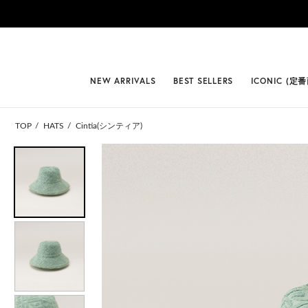
#BEST
NEW ARRIVALS
BEST SELLERS
ICONIC (定
TOP
HATS
Cintia(シンティア)