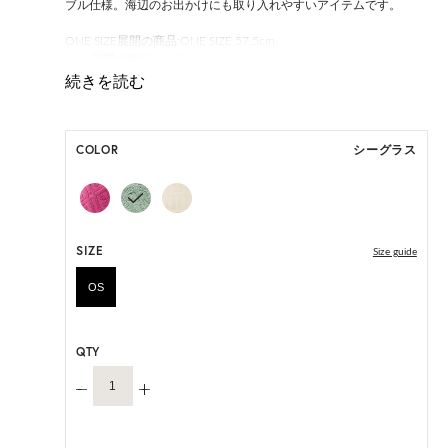
ブル仕様。海辺のお出かけにも取り入れやすいアイテムです。
ONE SIZE展開の商品:ONE SIZE 57.5cm
M, L 展開の商品:M 57.5cm, L 59.5cm
*ハンドメイド製品のサイズには微小の個体差がございます。
HAT BOX(有償 GIFT BOX）対象商品
COLOR
シーグラス
SIZE
Size guide
OS
QTY