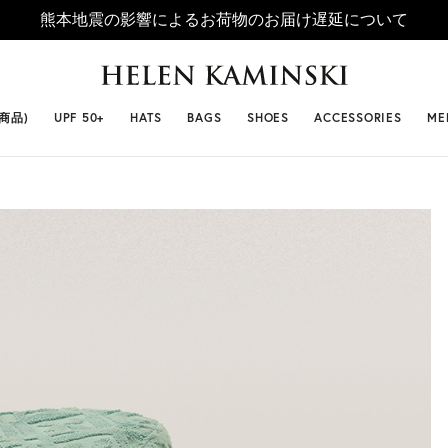
熊本地震の影響によるお荷物のお届け遅延について
 SELLERS
#ビベット
#キャップ
#ビアンカ
#プロヴァ
番商品)
UPF 50+
HATS
BAGS
SHOES
ACCESSORIES
ME