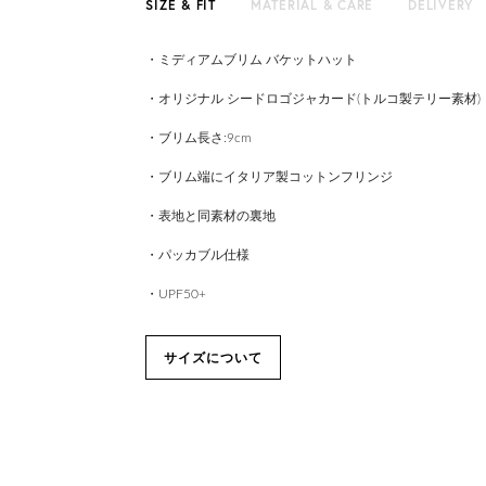
SIZE & FIT
MATERIAL & CARE
DELIVERY
・ミディアムブリム バケットハット
・オリジナル シードロゴジャカード(トルコ製テリー素材)
・ブリム長さ:9cm
・ブリム端にイタリア製コットンフリンジ
・表地と同素材の裏地
・パッカブル仕様
・UPF50+
サイズについて