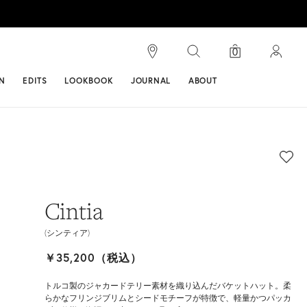
検索
0
ンス
N
EDITS
LOOKBOOK
JOURNAL
ABOUT
Cintia
(シンティア)
￥35,200（税込）
トルコ製のジャカードテリー素材を織り込んだバケットハット。柔
らかなフリンジブリムとシードモチーフが特徴で、軽量かつパッカ