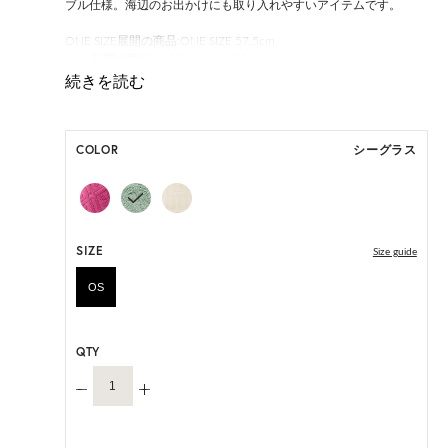
ブル仕様。海辺のお出かけにも取り入れやすいアイテムです。
ONE SIZE展開の商品:ONE SIZE 57.5cm
M, L 展開の商品:M 57.5cm, L 59.5cm
*ハンドメイド製品のサイズには微小の個体差がございます。
HAT BOX(有償 GIFT BOX）対象商品
COLOR
シーグラス
SIZE
Size guide
OS
QTY