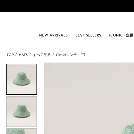
#BEST
NEW ARRIVALS
BEST SELLERS
ICONIC (定
TOP
HATS
すべて見る
Cintia(シンティア)