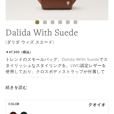
Dalida With Suede
(ダリダ ウィズ スエード)
￥47,300（税込）
トレンドのスモールバッグ、Dalida With Suedeでス
タイリッシュなスタイリングを。LWG認定レザーを
使用しており、クロスボディストラップが付属して
います。シグネチャーのシードロゴとバックルが、
このシックなバッグに独特の存在感を添えていま
す。
HAT BOX に収納できない商品です。
クオイオ
COLOR