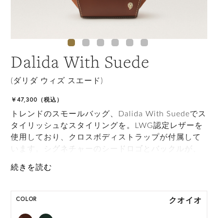
Dalida With Suede
(ダリダ ウィズ スエード)
￥47,300（税込）
トレンドのスモールバッグ、Dalida With Suedeでス
タイリッシュなスタイリングを。LWG認定レザーを
使用しており、クロスボディストラップが付属して
います。シグネチャーのシードロゴとバックルが、
このシックなバッグに独特の存在感を添えていま
す。
HAT BOX に収納できない商品です。
クオイオ
COLOR