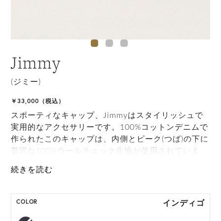
Jimmy
(ジミー)
￥33,000（税込）
スポーティなキャップ、Jimmyはスタイリッシュで
実用的なアクセサリーです。100%コットンデニムで
作られたこのキャップは、内側とピーク(つば)の下に
贅沢な100%ウールチェック生地が使用されていま
す。コットン製のインナーバンドにより快適なフィ
ット感を備え、カジュアルな外出に最適です。
HAT BOX に収納できない商品です。
インディゴ
COLOR