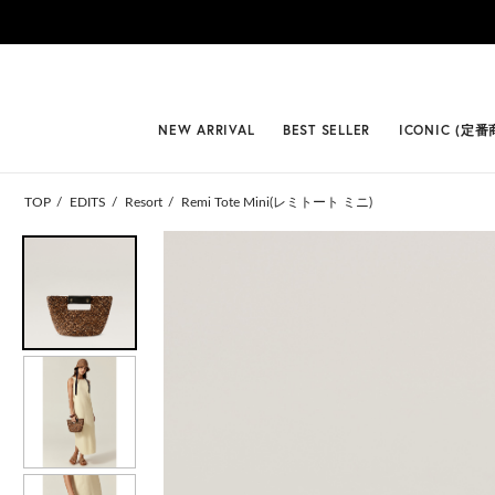
#BEST
NEW ARRIVAL
BEST SELLER
ICONIC (定番
TOP
EDITS
Resort
Remi Tote Mini(レミトート ミニ)