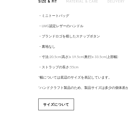
SIZE & FIT
MATERIAL & CARE
DELIVERY
・ミニトートバッグ
・LWG認定レザーのハンドル
・ブランドロゴを模したスナップボタン
・裏地なし
・寸法:20.5cm(高さ)x 19.5cm(奥行)x 33.5cm(上部幅)
・ストラップの長さ:55cm
*幅については底辺のサイズを表記しています。
*ハンドクラフト製品のため、製品サイズは多少の個体差
サイズについて