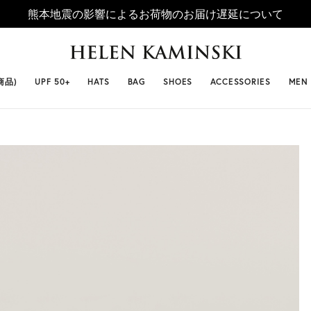
熊本地震の影響によるお荷物のお届け遅延について
 SELLERS
#ビベット
#キャップ
#ビアンカ
#プロヴァ
商品)
UPF 50+
HATS
BAG
SHOES
ACCESSORIES
MEN