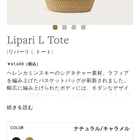
Lipari L Tote
(リパーリ L トート)
￥61,600（税込）
ヘレンカミンスキーのシグネチャー素材、ラフィア
を編み上げたバスケットバッグが刷新されました。
幅広に編み上げられたボディには、モダンなデザイ
ンのLWG認定レザーハンドルをあしらいました。ブ
ランドロゴは型押しで控えめに表現され、ドロース
トリングのライニングが大切なものを保護します。
夏の定番となったラフィアバッグは、日々のお出か
けにも、ビーチスタイルにも重宝します。
ナチュラル/キャラメル
COLOR