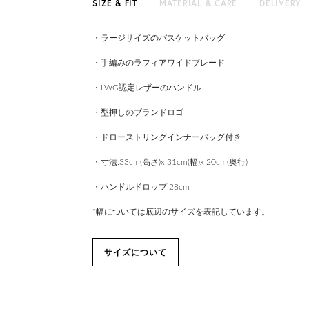
SIZE & FIT
MATERIAL & CARE
DELIVERY
・ラージサイズのバスケットバッグ
・手編みのラフィアワイドブレード
・LWG認定レザーのハンドル
・型押しのブランドロゴ
・ドローストリングインナーバッグ付き
・寸法:33cm(高さ)x 31cm(幅)x 20cm(奥行)
・ハンドルドロップ:28cm
*幅については底辺のサイズを表記しています。
サイズについて