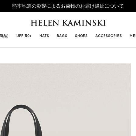
熊本地震の影響によるお荷物のお届け遅延について
 SELLERS
#ビベット
#キャップ
#ビアンカ
#プロヴァ
番商品)
UPF 50+
HATS
BAGS
SHOES
ACCESSORIES
ME