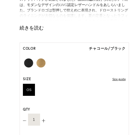
は、モダンなデザインのLWG認定レザーハンドルをあしらいまし
た。ブランドロゴは型押しで控えめに表現され、ドローストリング
のライニングが大切なものを保護します。夏の定番となったラフィ
アバッグは、日々のお出かけにも、ビーチスタイルにも重宝しま
す。
*天然素材を用いたハンドメイドのため、サイズ・色には個体差が
ございます。
COLOR
チャコール/ブラック
HAT BOX に収納できない商品です。
SIZE
Size guide
OS
QTY