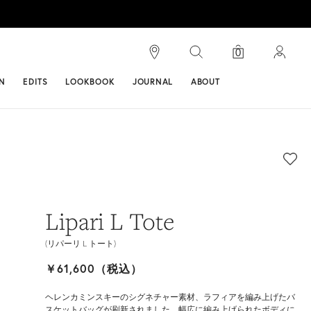
検索
0
ンス
N
EDITS
LOOKBOOK
JOURNAL
ABOUT
Lipari L Tote
(リパーリ L トート)
￥61,600（税込）
ヘレンカミンスキーのシグネチャー素材、ラフィアを編み上げたバ
スケットバッグが刷新されました。幅広に編み上げられたボディに