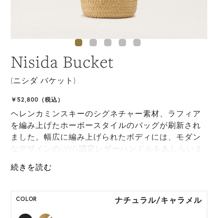
Nisida Bucket
(ニシダ バケット)
￥52,800（税込）
ヘレンカミンスキーのシグネチャー素材、ラフィア
を編み上げたホーボースタイルのバッグが刷新され
ました。幅広に編み上げられたボディには、モダン
なデザインのLWG認定レザーハンドルをあしらいま
した。取り外し可能なショルダーストラップも付属
しており、多用途にお使いいただけます。ブランド
ロゴは型押しで控えめに表現され、ドローストリン
グのライニングが大切なものを保護します。夏の定
ナチュラル/キャラメル
COLOR
番となったラフィアバッグで、大人のリラックスス