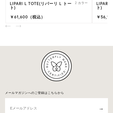
LIPARI L TOTE(リパーリ L トー
LIPAR
ー
2 カラー
ト)
ト)
￥61,600（税込）
￥56,1
メールマガジンへのご登録はこちらから
→