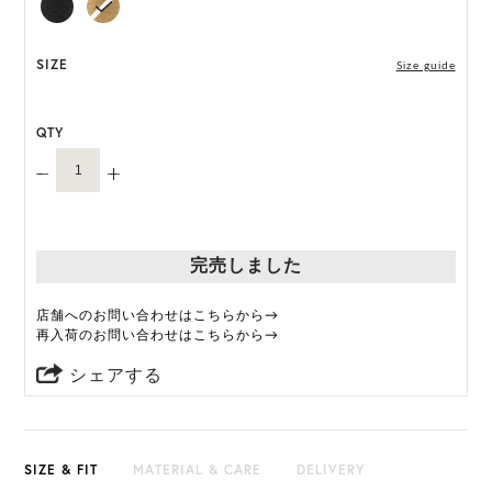
タイルを完成させましょう。
*天然素材を用いたハンドメイドのため、サイズ・色
SIZE
Size guide
には個体差がございます。
QTY
HAT BOX に収納できない商品です。
完売しました
店舗へのお問い合わせはこちらから→
再入荷のお問い合わせはこちらから→
シェアする
SIZE & FIT
MATERIAL & CARE
DELIVERY