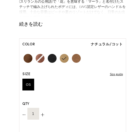
(スリランカの公用語)で「花」を意味する「マーラ」と名付けたス
テッチで編み上げられたボディには、LWG認定レザーのハンドルを
採用。十分な容量はビーチや夏のリゾートだけでなく、日常のお出
かけにも重宝します。
*天然素材を用いたハンドメイドのため、サイズ・色には個体差が
ございます。
COLOR
ナチュラル/コット
HAT BOX に収納できない商品です。
SIZE
Size guide
OS
QTY