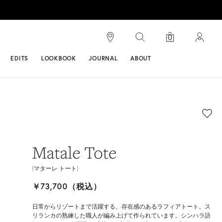
検索
0
ンス
EDITS
LOOKBOOK
JOURNAL
ABOUT
Matale Tote
(マターレ トート)
￥73,700（税込）
日常からリゾートまで活躍する、存在感のあるラフィアトート。ス
リランカの熟練した職人が編み上げて作られています。シンハラ語