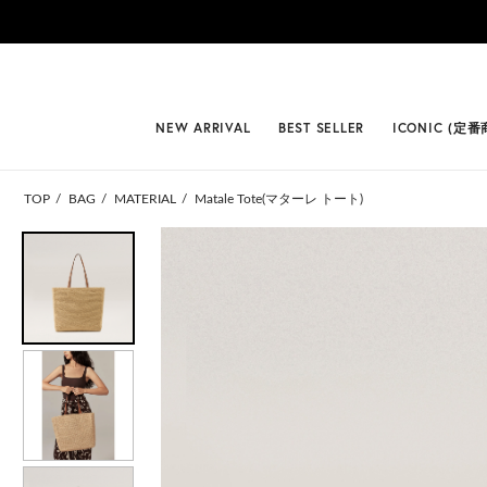
#BEST
NEW ARRIVAL
BEST SELLER
ICONIC (定番
TOP
BAG
MATERIAL
Matale Tote(マターレ トート)