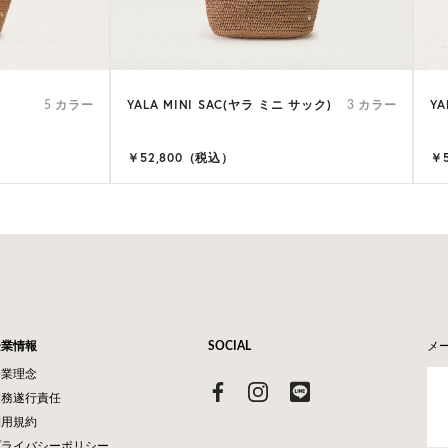
YALA MINI SAC(ヤラ ミニ サック)
YA
5 カラー
3 カラー
￥52,800（税込）
￥
企業情報
SOCIAL
メ
企業理念
業務遂行責任
利用規約
プライバシーポリシー