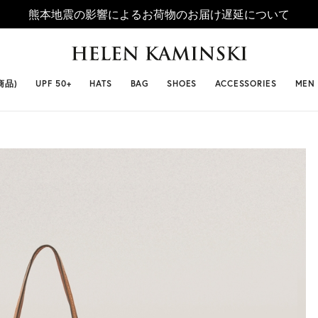
熊本地震の影響によるお荷物のお届け遅延について
 SELLERS
#ビベット
#キャップ
#ビアンカ
#プロヴァ
商品)
UPF 50+
HATS
BAG
SHOES
ACCESSORIES
MEN