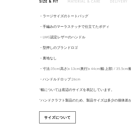
SIZE & FIT
MATERIAL & CARE
DELIVERY
・ラージサイズのトートバッグ
・手編みのマーラステッチで仕立てたボディ
・LWG認定レザーのハンドル
・型押しのブランドロゴ
・裏地なし
・寸法:35cm(高さ)x 13cm(奥行)x 44cm(幅:上部) / 35.5cm(
・ハンドルドロップ:26cm
*幅については底辺のサイズを表記しています。
*ハンドクラフト製品のため、製品サイズは多少の個体差
サイズについて