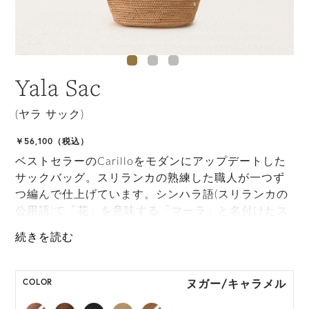
Yala Sac
(ヤラ サック)
￥56,100（税込）
ベストセラーのCarilloをモダンにアップデートした
サックバッグ。スリランカの熟練した職人が一つず
つ編んで仕上げています。シンハラ語(スリランカの
公用語)で「花」を意味する「マーラ」と名付けたス
テッチで編み上げられ、ハンドルにはLWG認定レザ
ーのパッチがあしらわれています。開口部にはマグ
ネットクロージャーを採用しており、スタイリッシ
ュな印象です。
ヌガー/キャラメル
COLOR