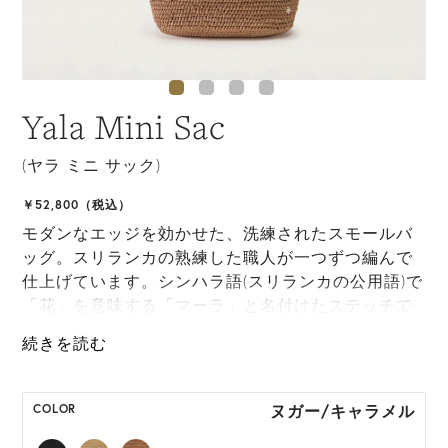
Yala Mini Sac
(ヤラ ミニ サック)
￥52,800（税込）
モダンなエッジを効かせた、洗練されたスモールバ
ッグ。スリランカの熟練した職人が一つずつ編んで
仕上げています。シンハラ語(スリランカの公用語)で
「花」を意味する「マーラ」と名付けたステッチで
編み上げられたボディには、LWG認定レザーのハン
ドルを採用。取り外し可能なストラップが付属して
いるので、斜めがけバッグとしても使用可能です。
ヌガー/キャラメル
COLOR
*天然素材を用いたハンドメイドのため、サイズ・色