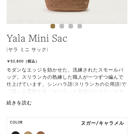
Yala Mini Sac
(ヤラ ミニ サック)
￥52,800（税込）
モダンなエッジを効かせた、洗練されたスモールバ
ッグ。スリランカの熟練した職人が一つずつ編んで
仕上げています。シンハラ語(スリランカの公用語)で
「花」を意味する「マーラ」と名付けたステッチで
編み上げられたボディには、LWG認定レザーのハン
ドルを採用。取り外し可能なストラップが付属して
いるので、斜めがけバッグとしても使用可能です。
ヌガー/キャラメル
COLOR
*天然素材を用いたハンドメイドのため、サイズ・色