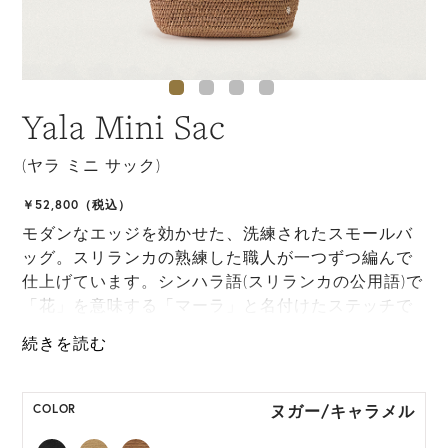
Yala Mini Sac
(ヤラ ミニ サック)
￥52,800（税込）
モダンなエッジを効かせた、洗練されたスモールバ
ッグ。スリランカの熟練した職人が一つずつ編んで
仕上げています。シンハラ語(スリランカの公用語)で
「花」を意味する「マーラ」と名付けたステッチで
編み上げられたボディには、LWG認定レザーのハン
ドルを採用。取り外し可能なストラップが付属して
いるので、斜めがけバッグとしても使用可能です。
ヌガー/キャラメル
COLOR
*天然素材を用いたハンドメイドのため、サイズ・色