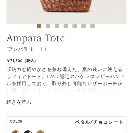
Ampara Tote
(アンパラ トート)
￥71,500（税込）
収納力と軽やかさを兼ね備えた、夏の装いに映える
ラフィアトート。LWG 認定のバケッタレザーハンド
ルを採用しており、取り外し可能なレザーポーチが
付属しています。モダンなタッチで気取らないリラ
ックスムードを体現してくれる、夏のワードローブ
に欠かせないアイテムになるでしょう。
*天然素材を用いたハンドメイドのため、サイズ・色
ペタル/チョコレート
COLOR
には個体差がございます。