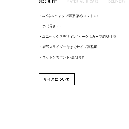
SIZE & FIT
MATERIAL & CARE
DELIVERY
・6パネルキャップ(顔料染めコットン)
・つば長さ:7cm
・ユニセックスデザイン/ピークはカーブ調整可能
・後部スライダー付きでサイズ調整可
・コットン内バンド/裏地付き
サイズについて