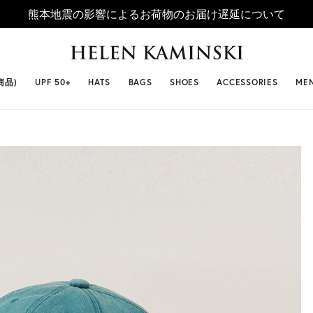
熊本地震の影響によるお荷物のお届け遅延について
 SELLERS
#ビベット
#キャップ
#ビアンカ
#プロヴァ
商品)
UPF 50+
HATS
BAGS
SHOES
ACCESSORIES
ME