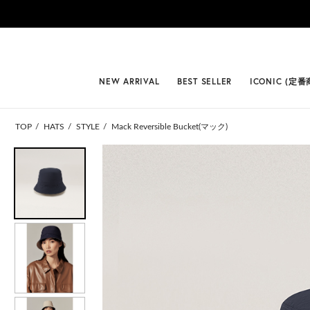
#BEST
NEW ARRIVAL
BEST SELLER
ICONIC (定番
TOP
HATS
STYLE
Mack Reversible Bucket(マック)