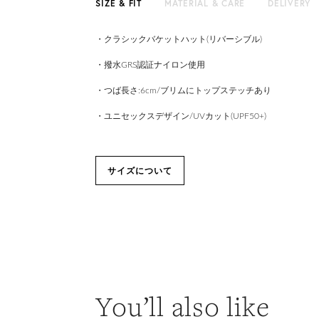
SIZE & FIT
MATERIAL & CARE
DELIVERY
・クラシックバケットハット(リバーシブル)
・撥水GRS認証ナイロン使用
・つば長さ:6cm/ブリムにトップステッチあり
・ユニセックスデザイン/UVカット(UPF50+)
サイズについて
You’ll also like