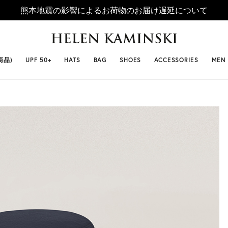
熊本地震の影響によるお荷物のお届け遅延について
 SELLERS
#ビベット
#キャップ
#ビアンカ
#プロヴァ
商品)
UPF 50+
HATS
BAG
SHOES
ACCESSORIES
MEN