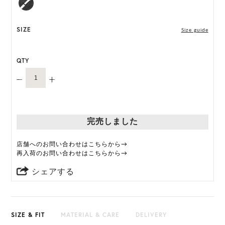
M, L 展開の商品:M 57.5cm, L 59.5cm
*ハンドメイド製品のサイズには微小の個体差がござ
SIZE
Size guide
います。
QTY
HAT BOX に収納できない商品です。
完売しました
店舗へのお問い合わせはこちらから→
再入荷のお問い合わせはこちらから→
シェアする
SIZE & FIT
MATERIAL & CARE
DELIVERY