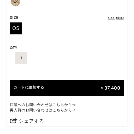
M, L 展開の商品:M 57.5cm, L 59.5cm
*ハンドメイド製品のサイズには微小の個体差がござ
SIZE
Size guide
います。
OS
HAT BOX(有償 GIFT BOX）対象商品
QTY
37,400
カートに追加する
¥
店舗へのお問い合わせはこちらから→
再入荷のお問い合わせはこちらから→
シェアする