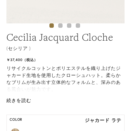
Cecilia Jacquard Cloche
(セシリア )
￥37,400（税込）
リサイクルコットンとポリエステルを織り上げたジ
ャカード生地を使用したクローシュハット。柔らか
なブリムが生み出す立体的なフォルムと、深みのあ
る風合いが魅力です。
UPF50+で紫外線対策とサイズ調整可能なインナーバ
ンドを備え、毎日のスタイルを快適に、エレガント
に仕上げるアイテムです。
ジャカード ラテ
COLOR
ONE SIZE展開の商品:ONE SIZE 57.5cm