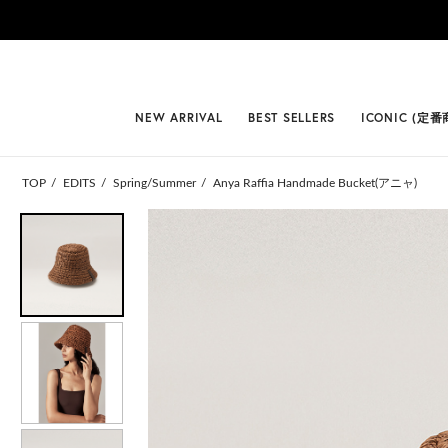
#BEST
NEW ARRIVAL
BEST SELLERS
ICONIC (定番
TOP
EDITS
Spring/Summer
Anya Raffia Handmade Bucket(アニャ)