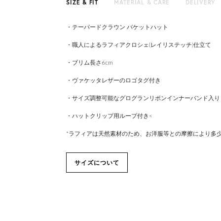
SIZE & FIT
MATERIAL & CARE
DELIVERY
・テーパードクラウン バケットハット
・職人によるラフィアクロシェ(レイリステッチ)仕立て
・ブリム長さ6cm
・ヴァケッタレザーのロゴタグ付き
・サイズ調整可能なグログランリボンインナーバンド入り
・ハットクリップ用ループ付き<
*ラフィアは天然素材のため、お洋服等との摩擦により多
サイズについて