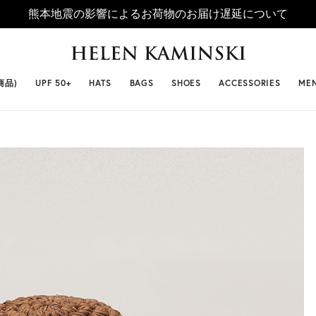
熊本地震の影響によるお荷物のお届け遅延について
 SELLERS
#ビベット
#キャップ
#ビアンカ
#プロヴァ
商品)
UPF 50+
HATS
BAGS
SHOES
ACCESSORIES
ME