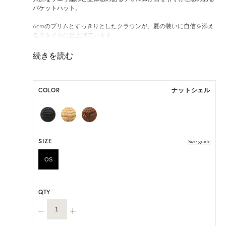
バケットハット。
6cmのブリムとすっきりとしたクラウンが、夏の装いに自信を添え
るスタイルに仕上げています。
ONE SIZE展開の商品:ONE SIZE 57.5cm
M, L 展開の商品:M 57.5cm, L 59.5cm
COLOR
ナットシェル
*天然素材を用いたハンドメイドのため、サイズ・色には個体差が
ございます。
HAT BOX(有償 GIFT BOX）対象商品
SIZE
Size guide
OS
QTY