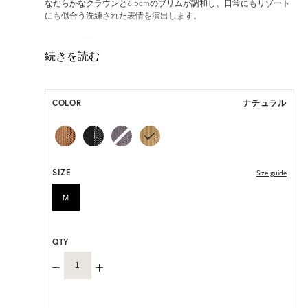
なだらかなクラウンと6.5cmのブリムが調和し、日常にもリゾート
にも似合う洗練された表情を演出します。
ONE SIZE展開の商品:ONE SIZE 57.5cm
M, L 展開の商品:M 57.5cm, L 59.5cm
*天然素材を用いたハンドメイドのため、サイズ・色には個体差が
ございます。
COLOR
ナチュラル
HAT BOX に収納できない商品です。
SIZE
Size guide
M
QTY