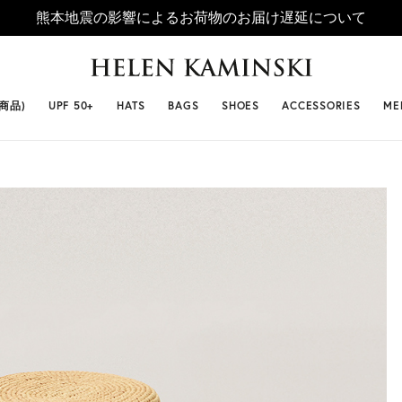
熊本地震の影響によるお荷物のお届け遅延について
 SELLERS
#ビベット
#キャップ
#ビアンカ
#プロヴァ
番商品)
UPF 50+
HATS
BAGS
SHOES
ACCESSORIES
ME