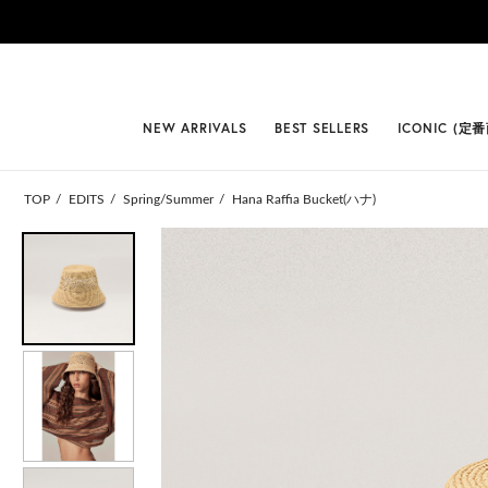
#BEST
NEW ARRIVALS
BEST SELLERS
ICONIC (定
TOP
EDITS
Spring/Summer
Hana Raffia Bucket(ハナ)