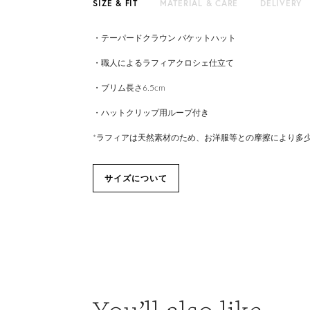
SIZE & FIT
MATERIAL & CARE
DELIVERY
・テーパードクラウン バケットハット
・職人によるラフィアクロシェ仕立て
・ブリム長さ6.5cm
・ハットクリップ用ループ付き
*ラフィアは天然素材のため、お洋服等との摩擦により多
サイズについて