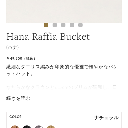
Hana Raffia Bucket
(ハナ)
￥49,500（税込）
繊細なダエリス編みが印象的な優雅で軽やかなバケ
ットハット。
なだらかなクラウンと6.5cmのブリムが調和し、日
常にもリゾートにも似合う洗練された表情を演出し
ます。
ONE SIZE展開の商品:ONE SIZE 57.5cm
ナチュラル
COLOR
M, L 展開の商品:M 57.5cm, L 59.5cm