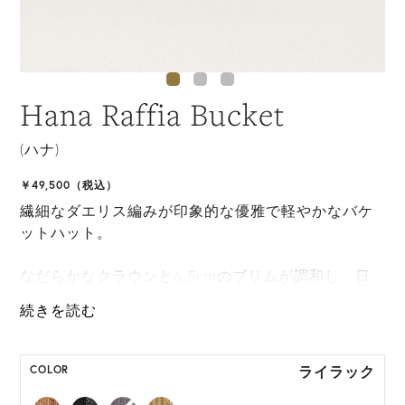
Hana Raffia Bucket
(ハナ)
￥49,500（税込）
繊細なダエリス編みが印象的な優雅で軽やかなバケ
ットハット。
なだらかなクラウンと6.5cmのブリムが調和し、日
常にもリゾートにも似合う洗練された表情を演出し
ます。
ONE SIZE展開の商品:ONE SIZE 57.5cm
ライラック
COLOR
M, L 展開の商品:M 57.5cm, L 59.5cm