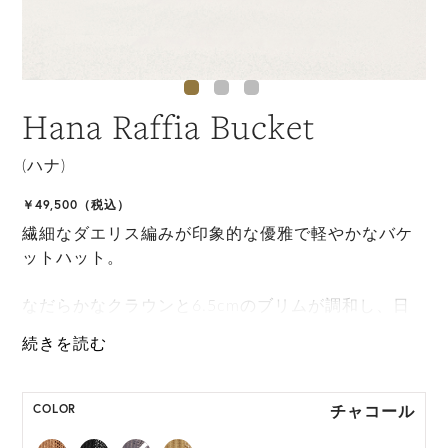
Hana Raffia Bucket
(ハナ)
￥49,500（税込）
繊細なダエリス編みが印象的な優雅で軽やかなバケ
ットハット。
なだらかなクラウンと6.5cmのブリムが調和し、日
常にもリゾートにも似合う洗練された表情を演出し
ます。
ONE SIZE展開の商品:ONE SIZE 57.5cm
チャコール
COLOR
M, L 展開の商品:M 57.5cm, L 59.5cm