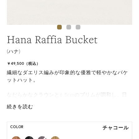
Hana Raffia Bucket
(ハナ)
￥49,500（税込）
繊細なダエリス編みが印象的な優雅で軽やかなバケ
ットハット。
なだらかなクラウンと6.5cmのブリムが調和し、日
常にもリゾートにも似合う洗練された表情を演出し
ます。
ONE SIZE展開の商品:ONE SIZE 57.5cm
チャコール
COLOR
M, L 展開の商品:M 57.5cm, L 59.5cm