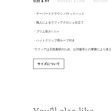
SIZE & FIT
MATERIAL & CARE
DELIVERY
・テーパードクラウン バケットハット
・職人によるラフィアクロシェ仕立て
・ブリム長さ6.5cm
・ハットクリップ用ループ付き
*ラフィアは天然素材のため、お洋服等との摩擦により多
サイズについて