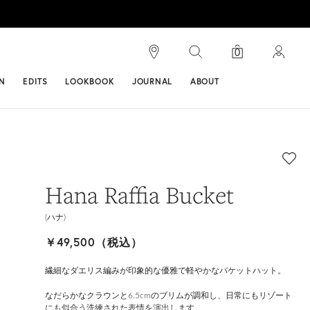
検索
0
ンス
N
EDITS
LOOKBOOK
JOURNAL
ABOUT
Hana Raffia Bucket
(ハナ)
￥49,500（税込）
繊細なダエリス編みが印象的な優雅で軽やかなバケットハット。
なだらかなクラウンと6.5cmのブリムが調和し、日常にもリゾート
にも似合う洗練された表情を演出します。