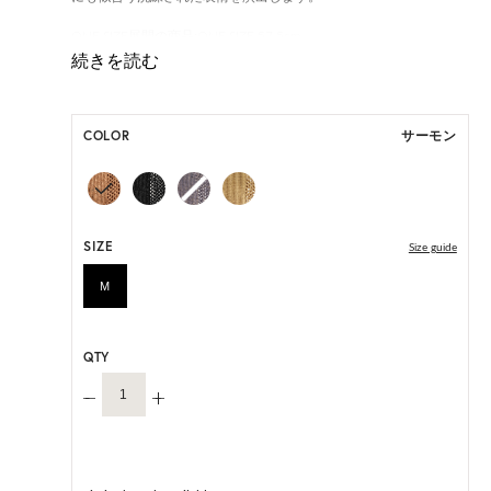
ONE SIZE展開の商品:ONE SIZE 57.5cm
M, L 展開の商品:M 57.5cm, L 59.5cm
*天然素材を用いたハンドメイドのため、サイズ・色には個体差が
ございます。
COLOR
サーモン
HAT BOX に収納できない商品です。
SIZE
Size guide
M
QTY