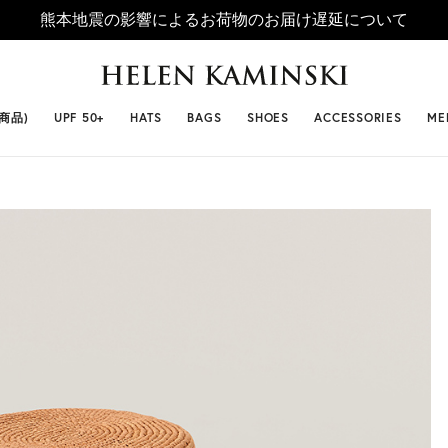
熊本地震の影響によるお荷物のお届け遅延について
 SELLERS
#ビベット
#キャップ
#ビアンカ
#プロヴァ
番商品)
UPF 50+
HATS
BAGS
SHOES
ACCESSORIES
ME