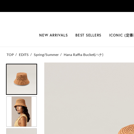
#BEST
NEW ARRIVALS
BEST SELLERS
ICONIC (定
TOP
EDITS
Spring/Summer
Hana Raffia Bucket(ハナ)