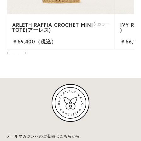
ARLETH RAFFIA CROCHET MINI
IVY R
ー
3 カラー
TOTE(アーレス)
)
￥59,400（税込）
￥56,1
メールマガジンへのご登録はこちらから