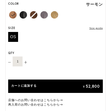
*天然素材を用いたハンドメイドのため、サイズ・色
サーモン
COLOR
には個体差がございます。
HAT BOX に収納できない商品です。
SIZE
Size guide
OS
QTY
52,800
カートに追加する
¥
店舗へのお問い合わせはこちらから→
再入荷のお問い合わせはこちらから→