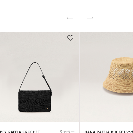
PPY RAFFIA CROCHET
HANA RAFFIA BUCKET(ハ
5 カラー