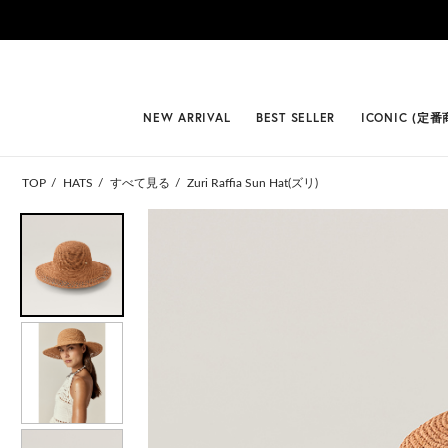
#BEST
NEW ARRIVAL
BEST SELLER
ICONIC (定番
TOP
HATS
すべて見る
Zuri Raffia Sun Hat(ズリ)