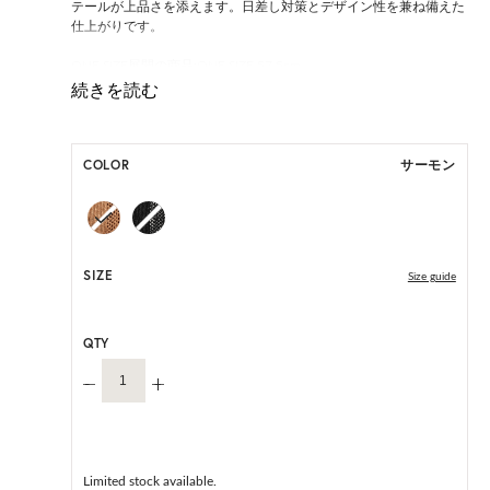
テールが上品さを添えます。日差し対策とデザイン性を兼ね備えた
仕上がりです。
ONE SIZE展開の商品:ONE SIZE 57.5cm
M, L 展開の商品:M 57.5cm, L 59.5cm
*天然素材を用いたハンドメイドのため、サイズ・色には個体差が
ございます。
COLOR
サーモン
HAT BOX(有償 GIFT BOX）対象商品
SIZE
Size guide
QTY
Limited stock available.