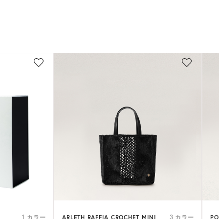
ARLETH RAFFIA CROCHET MINI
PO
1 カラー
3 カラー