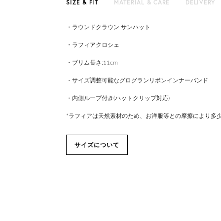
SIZE & FIT
MATERIAL & CARE
DELIVERY
・ラウンドクラウン サンハット
・ラフィアクロシェ
・ブリム長さ:11cm
・サイズ調整可能なグログランリボンインナーバンド
・内側ループ付き(ハットクリップ対応)
*ラフィアは天然素材のため、お洋服等との摩擦により多
サイズについて