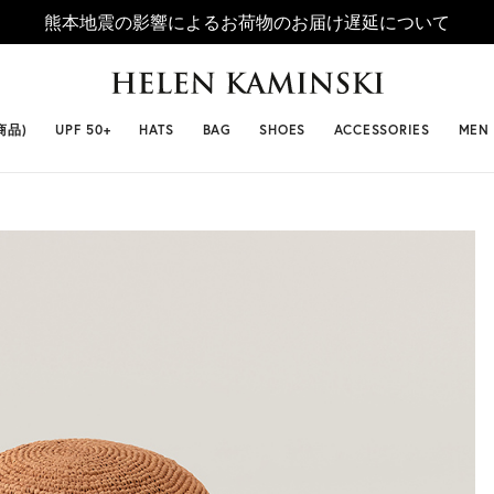
熊本地震の影響によるお荷物のお届け遅延について
 SELLERS
#ビベット
#キャップ
#ビアンカ
#プロヴァ
商品)
UPF 50+
HATS
BAG
SHOES
ACCESSORIES
MEN