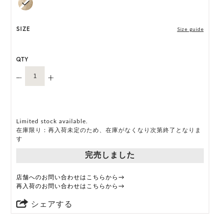
M, L 展開の商品:M 57.5cm, L 59.5cm
*天然素材を用いたハンドメイドのため、サイズ・色
SIZE
Size guide
には個体差がございます。
QTY
HAT BOX に収納できない商品です。
Limited stock available.
在庫限り：再入荷未定のため、在庫がなくなり次第終了となりま
す
完売しました
店舗へのお問い合わせはこちらから→
再入荷のお問い合わせはこちらから→
シェアする