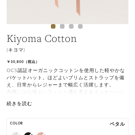
Kiyoma Cotton
(キヨマ)
￥30,800（税込）
OCS認証オーガニックコットンを使用した軽やかな
バケットハット。ほどよいブリムとストラップを備
え、日常からレジャーまで幅広く活躍します。
内側には心地よいフィット感を支えるインナーバン
ドを配置しています。
ONE SIZE展開の商品:ONE SIZE 57.5cm
M, L 展開の商品:M 57.5cm, L 59.5cm
ペタル
COLOR