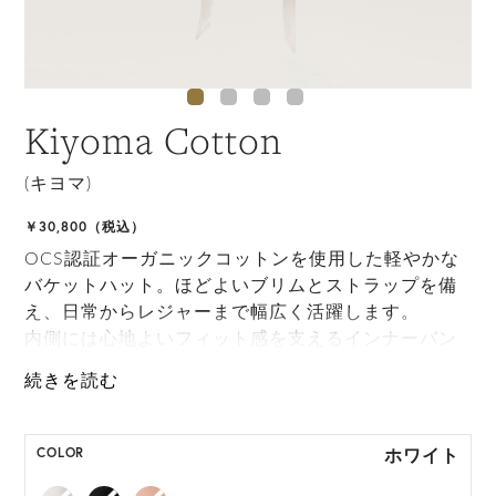
Kiyoma Cotton
(キヨマ)
￥30,800（税込）
OCS認証オーガニックコットンを使用した軽やかな
バケットハット。ほどよいブリムとストラップを備
え、日常からレジャーまで幅広く活躍します。
内側には心地よいフィット感を支えるインナーバン
ドを配置しています。
ONE SIZE展開の商品:ONE SIZE 57.5cm
M, L 展開の商品:M 57.5cm, L 59.5cm
ホワイト
COLOR