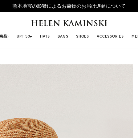
熊本地震の影響によるお荷物のお届け遅延について
 SELLERS
#ビベット
#キャップ
#ビアンカ
#プロヴァ
番商品)
UPF 50+
HATS
BAGS
SHOES
ACCESSORIES
ME