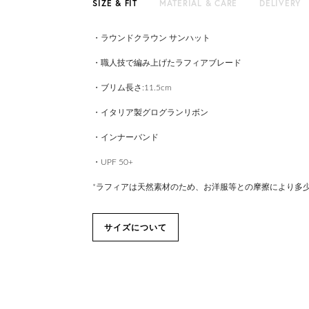
SIZE & FIT
MATERIAL & CARE
DELIVERY
・ラウンドクラウン サンハット
・職人技で編み上げたラフィアブレード
・ブリム長さ:11.5cm
・イタリア製グログランリボン
・インナーバンド
・UPF 50+
*ラフィアは天然素材のため、お洋服等との摩擦により多
サイズについて