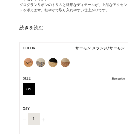
グログランリボンのトリムと繊細なディテールが、上品なアクセン
トを添えます。軽やかで取り入れやすい仕上がりです。
ONE SIZE展開の商品:ONE SIZE 57.5cm
M, L 展開の商品:M 57.5cm, L 59.5cm
*天然素材を用いたハンドメイドのため、サイズ・色には個体差が
COLOR
サーモン メランジ/サーモン
ございます。
HAT BOX(有償 GIFT BOX）対象商品
SIZE
Size guide
OS
QTY