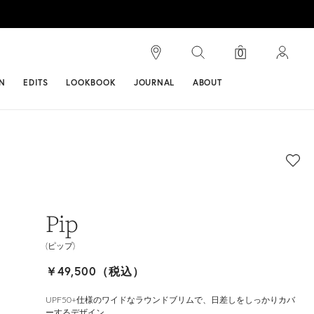
検索
0
ンス
N
EDITS
LOOKBOOK
JOURNAL
ABOUT
Pip
(ピップ)
￥49,500（税込）
UPF50+仕様のワイドなラウンドブリムで、日差しをしっかりカバ
ーするデザイン。