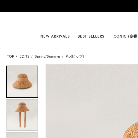
#BEST
NEW ARRIVALS
BEST SELLERS
ICONIC (定
TOP
EDITS
Spring/Summer
Pip(ピップ)