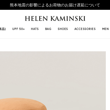
熊本地震の影響によるお荷物のお届け遅延について
 SELLERS
#ビベット
#キャップ
#ビアンカ
#プロヴァ
商品)
UPF 50+
HATS
BAG
SHOES
ACCESSORIES
MEN