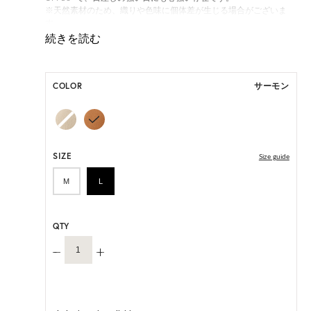
※天然素材のため、織りや色味に個体差が生じる場合がございま
す。
ONE SIZE展開の商品:ONE SIZE 57.5cm
M, L 展開の商品:M 57.5cm, L 59.5cm
COLOR
サーモン
*ハンドメイド製品のサイズには微小の個体差がございます。
HAT BOX(有償 GIFT BOX）対象商品
SIZE
Size guide
M
L
QTY