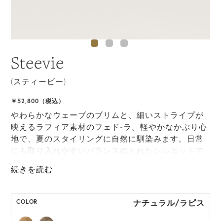
Steevie
(スティービー)
￥52,800（税込）
やわらかなウェーブのブリムと、細いストライプが
映えるラフィア素材のフェド-ラ。軽やかなかぶり心
地で、夏のスタイリングに自然に馴染みます。日常
にも取り入れやすいバランスのとれたシルエットで
す。
ONE SIZE展開の商品:ONE SIZE 57.5cm
ナチュラル/ラピス
COLOR
M, L 展開の商品:M 57.5cm, L 59.5cm