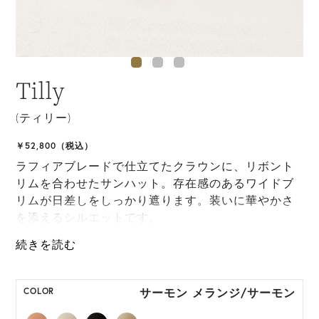
Tilly
(ティリー)
￥52,800（税込）
ラフィアブレードで仕立てたクラウンに、リボント
リムを合わせたサンハット。存在感のあるワイドブ
リムが日差しをしっかり遮ります。装いに華やかさ
を添えるシルエットです。
ONE SIZE展開の商品:ONE SIZE 57.5cm
M, L 展開の商品:M 57.5cm, L 59.5cm
サーモン メランジ/サーモン
COLOR
*天然素材を用いたハンドメイドのため、サイズ・色