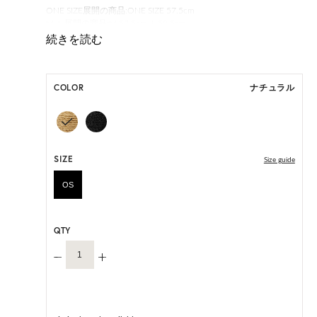
ONE SIZE展開の商品:ONE SIZE 57.5cm
M, L 展開の商品:M 57.5cm, L 59.5cm
*天然素材を用いたハンドメイドのため、サイズ・色には個体差が
ございます。
COLOR
ナチュラル
HAT BOX(有償 GIFT BOX）対象商品
SIZE
Size guide
OS
QTY