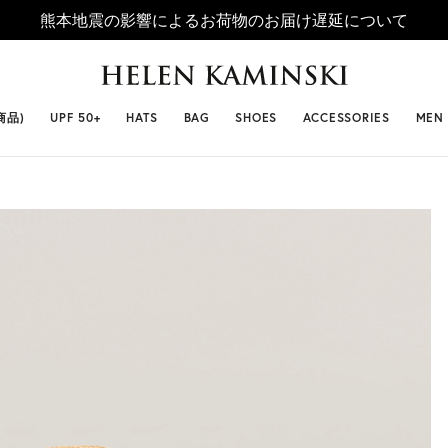
熊本地震の影響によるお荷物のお届け遅延について
 SELLERS
#ビベット
#キャップ
#ビアンカ
#プロヴァ
商品)
UPF 50+
HATS
BAG
SHOES
ACCESSORIES
MEN