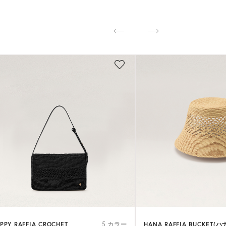
PPY RAFFIA CROCHET
HANA RAFFIA BUCKET(ハ
5 カラー