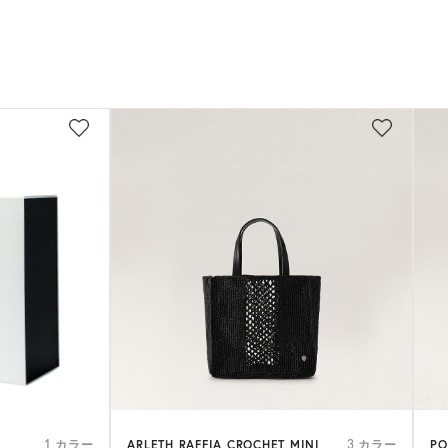
ARLETH RAFFIA CROCHET MINI
PO
1 カラー
3 カラー