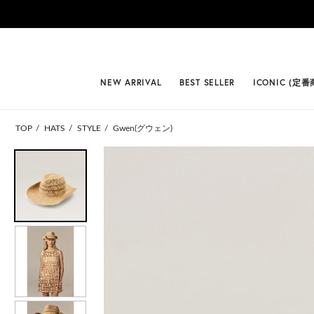
#BEST
NEW ARRIVAL
BEST SELLER
ICONIC (定番
TOP
HATS
STYLE
Gwen(グウェン)