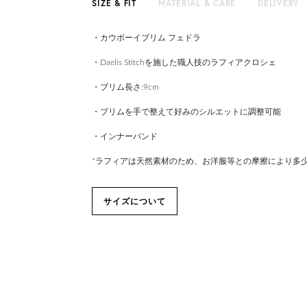
SIZE & FIT
MATERIAL & CARE
DELIVERY
・カウボーイブリム フェドラ
・Daelis Stitchを施した職人技のラフィアクロシェ
・ブリム長さ:9cm
・ブリムを手で整えて好みのシルエットに調整可能
・インナーバンド
*ラフィアは天然素材のため、お洋服等との摩擦により多
サイズについて