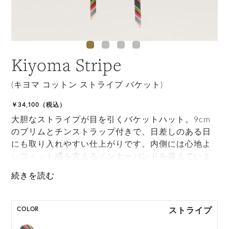
Kiyoma Stripe
(キヨマ コットン ストライプ バケット)
￥34,100（税込）
大胆なストライプが目を引くバケットハット。9cm
のブリムとチンストラップ付きで、日差しのある日
にも取り入れやすい仕上がりです。内側には心地よ
いフィット感を支えるインナーバンドを備えていま
す。
ONE SIZE展開の商品:ONE SIZE 57.5cm
M, L 展開の商品:M 57.5cm, L 59.5cm
ストライプ
COLOR