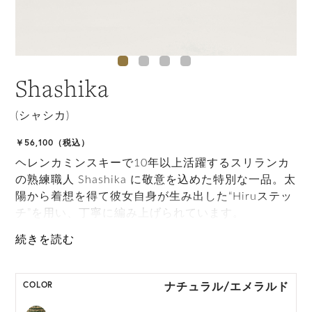
Shashika
(シャシカ)
￥56,100（税込）
ヘレンカミンスキーで10年以上活躍するスリランカ
の熟練職人 Shashika に敬意を込めた特別な一品。太
陽から着想を得て彼女自身が生み出した“Hiruステッ
チ”を用い、丁寧に編み上げられています。
ONE SIZE展開の商品:ONE SIZE 57.5cm
M, L 展開の商品:M 57.5cm, L 59.5cm
ナチュラル/エメラルド
COLOR
*天然素材を用いたハンドメイドのため、サイズ・色