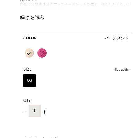
内側には防水仕様のファスナーポケットを備え、濡らしたくない小
物もすっきり収納できます。
*ハンドクラフト製品のため、製品サイズは多少の個体差が生じま
す。
COLOR
パーチメント
HAT BOX(有償 GIFT BOX）対象商品
SIZE
Size guide
OS
QTY