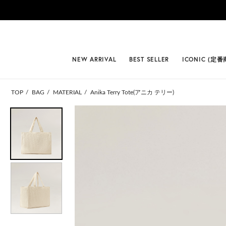
#BEST
NEW ARRIVAL
BEST SELLER
ICONIC (定番
TOP
BAG
MATERIAL
Anika Terry Tote(アニカ テリー)