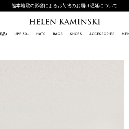
熊本地震の影響によるお荷物のお届け遅延について
 SELLERS
#ビベット
#キャップ
#ビアンカ
#プロヴァ
商品)
UPF 50+
HATS
BAGS
SHOES
ACCESSORIES
ME