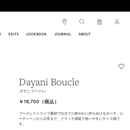
検索
0
ンス
N
EDITS
LOOKBOOK
JOURNAL
ABOUT
Dayani Boucle
(ダヤニ ブークレ)
￥18,700（税込）
ブークレストライプ素材で仕立てた軽やかに持ち歩けるポーチ。ビ
ーチシーンから日常まで、クラッチ感覚で使いやすいサイズ感で
す。