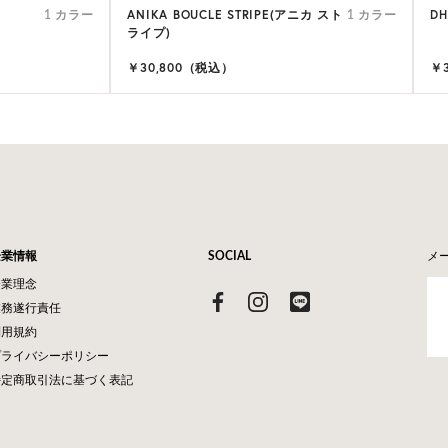
ANIKA BOUCLE STRIPE(アニカ スト
D
1 カラー
1 カラー
ライプ)
￥30,800（税込）
￥
企業情報
SOCIAL
メ
企業理念
業務遂行責任
利用規約
プライバシーポリシー
特定商取引法に基づく表記