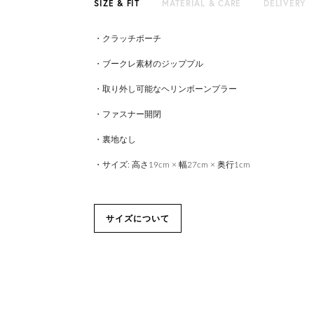
SIZE & FIT
MATERIAL & CARE
DELIVERY
・クラッチポーチ
・ブークレ素材のジッププル
・取り外し可能なヘリンボーンプラー
・ファスナー開閉
・裏地なし
・サイズ: 高さ19cm × 幅27cm × 奥行1cm
サイズについて