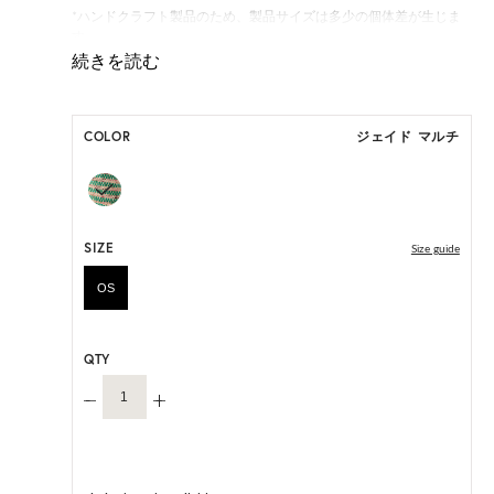
*ハンドクラフト製品のため、製品サイズは多少の個体差が生じま
す。
HAT BOX(有償 GIFT BOX）対象商品
COLOR
ジェイド マルチ
SIZE
Size guide
OS
QTY