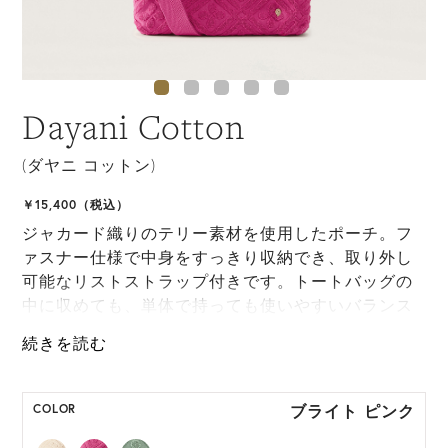
Dayani Cotton
(ダヤニ コットン)
￥15,400（税込）
ジャカード織りのテリー素材を使用したポーチ。フ
ァスナー仕様で中身をすっきり収納でき、取り外し
可能なリストストラップ付きです。トートバッグの
中に収めても、単体で持っても使いやすいバランス
に仕上げています。
*ハンドクラフト製品のため、製品サイズは多少の個
体差が生じます。
ブライト ピンク
COLOR